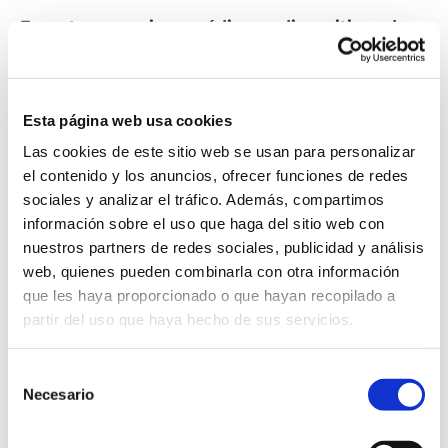
Experto en equipos médicos y dispositivos de
higiene
Licenciatura en Ingeniería Mecánica de la
Universidad de Oxford, maestría en Ingeniería
Esta página web usa cookies
Biomédica de la Universidad de Surrey
Las cookies de este sitio web se usan para personalizar
el contenido y los anuncios, ofrecer funciones de redes
EXPERIENCIA PROFESIONAL Y DE GESTIÓN
sociales y analizar el tráfico. Además, compartimos
30 años en la EPO (17 en La Haya, 13 en Berlín)
información sobre el uso que haga del sitio web con
Examinador realizando búsqueda, examen y
nuestros partners de redes sociales, publicidad y análisis
web, quienes pueden combinarla con otra información
oposición
que les haya proporcionado o que hayan recopilado a
Presidente de divisiones de examen y oposición
partir del uso que haya hecho de sus servicios.
Tutor de nuevos examinadores
Responsable de clasificación ("gérant") para partes
Selección
de las subclases A61B y A61F de la IPC, y supervisor
Necesario
de
de documentación del directorio ("documentalist")
consentimiento
Participación en la cooperación trilateral c
on la